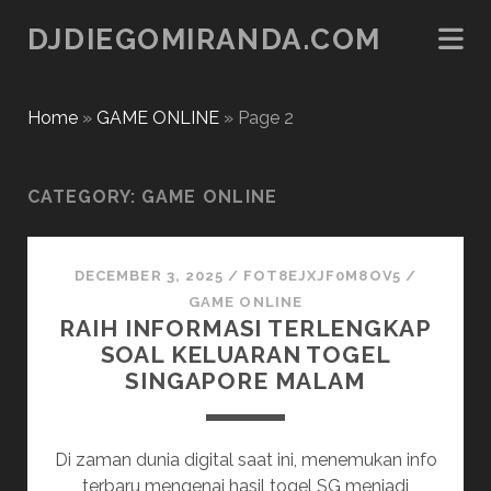
DJDIEGOMIRANDA.COM
Home
»
GAME ONLINE
»
Page 2
CATEGORY:
GAME ONLINE
DECEMBER 3, 2025
/
FOT8EJXJF0M8OV5
/
GAME ONLINE
RAIH INFORMASI TERLENGKAP
SOAL KELUARAN TOGEL
SINGAPORE MALAM
Di zaman dunia digital saat ini, menemukan info
terbaru mengenai hasil togel SG menjadi