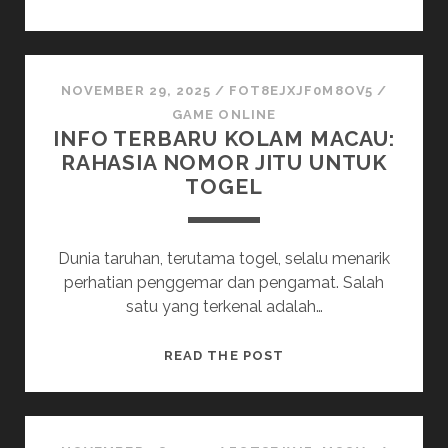
TOGEL:
ANALISIS
DAN
STATISTIK
NOVEMBER 29, 2025
/
FOT8EJXJF0M8OV5
/
UNTUK
GAME ONLINE
INFO TERBARU KOLAM MACAU:
PEMAIN
RAHASIA NOMOR JITU UNTUK
CERDAS
TOGEL
Dunia taruhan, terutama togel, selalu menarik
perhatian penggemar dan pengamat. Salah
satu yang terkenal adalah…
INFO
READ THE POST
TERBARU
KOLAM
MACAU: