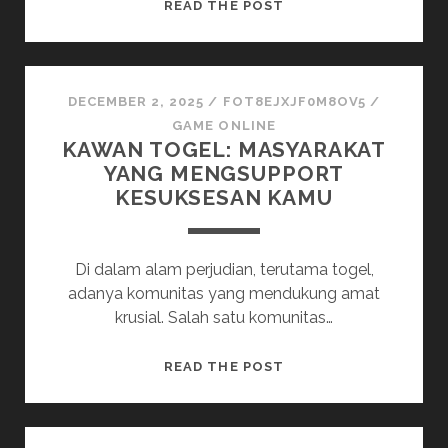
ANGKA-
READ THE POST
ANGKA
KEBERUNTUNGAN:
MENGUNGKAP
INFORMASI
DECEMBER 2, 2025
/
FOT8EJXJF0M8OV5
/
HONGKONG
GAME ONLINE
KAWAN TOGEL: MASYARAKAT
TOGEL
YANG MENGSUPPORT
HK
KESUKSESAN KAMU
Di dalam alam perjudian, terutama togel,
adanya komunitas yang mendukung amat
krusial. Salah satu komunitas…
KAWAN
READ THE POST
TOGEL:
MASYARAKAT
YANG