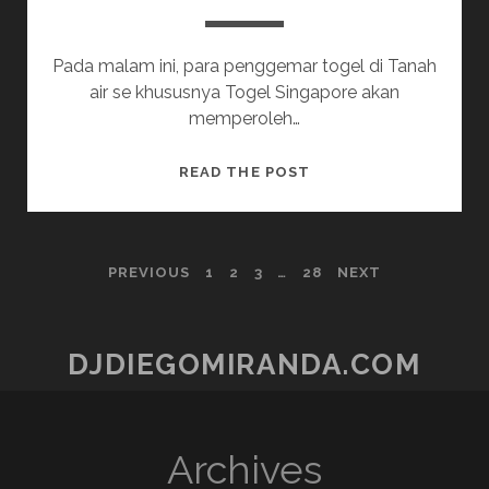
Pada malam ini, para penggemar togel di Tanah
air se khususnya Togel Singapore akan
memperoleh…
PERBARUI
READ THE POST
DATA
LOTTERY
SINGAPURA
POSTS
PREVIOUS
1
2
3
…
28
NEXT
HARI
INI
PAGINATION
YANG
PERLU
DJDIEGOMIRANDA.COM
DIPAHAMI
Archives