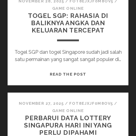
RAHASIA
NOVEMBER 28, 2025
/
FOT8EJXJF0M8OV5
/
NOMOR
GAME ONLINE
TOGEL SGP: RAHASIA DI
JITU
BALIKNYA ANGKA DAN
UNTUK
KELUARAN TERCEPAT
TOGEL
Togel SGP dan togel Singapore sudah jadi salah
satu permainan yang sangat sangat populer di…
TOGEL
READ THE POST
SGP:
RAHASIA
DI
BALIKNYA
NOVEMBER 27, 2025
/
FOT8EJXJF0M8OV5
/
ANGKA
GAME ONLINE
PERBARUI DATA LOTTERY
DAN
SINGAPURA HARI INI YANG
KELUARAN
PERLU DIPAHAMI
TERCEPAT