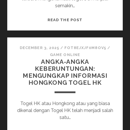
semakin…
RAIH
READ THE POST
INFORMASI
TERLENGKAP
SOAL
KELUARAN
DECEMBER 3, 2025
/
FOT8EJXJF0M8OV5
/
TOGEL
GAME ONLINE
ANGKA-ANGKA
SINGAPORE
KEBERUNTUNGAN:
MALAM
MENGUNGKAP INFORMASI
HONGKONG TOGEL HK
Togel HK atau Hongkong atau yang biasa
dikenal dengan Togel HK telah menjadi salah
satu…