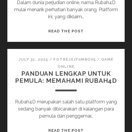
Dalam dunia perjudian online, nama Rubah4D
mulai menarik perhatian banyak orang. Platform
ini, yang diklaim…
MENGUNGKAP
READ THE POST
MISTERI
RUBAH4D:
APAKAH
ITU
JULY 31, 2025
/
FOT8EJXJF0M8OV5
/
GAME
SUKSES
ONLINE
PANDUAN LENGKAP UNTUK
ATAU
PEMULA: MEMAHAMI RUBAH4D
PENIPUAN?
Rubah4D merupakan salah satu platform yang
sedang banyak dibicarakan di kalangan para
pemula dan penggemar…
PANDUAN
READ THE POST