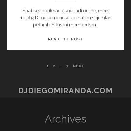
Saat kepopuleran dunia judi online, merk
rubah4D mulai mencuri perhatian sejumlah
petaruh. Situs ini memberikan…
MEMBONGKAR
READ THE POST
MYSTERY
RUBAH
4D:
POSTS
1
2
…
7
NEXT
KEMENANGAN
DALAM
PAGINATION
GENGGAMAN
DJDIEGOMIRANDA.COM
Archives