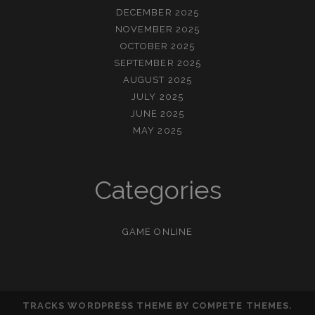
DECEMBER 2025
NOVEMBER 2025
OCTOBER 2025
SEPTEMBER 2025
AUGUST 2025
JULY 2025
JUNE 2025
MAY 2025
Categories
GAME ONLINE
TRACKS WORDPRESS THEME
BY COMPETE THEMES.