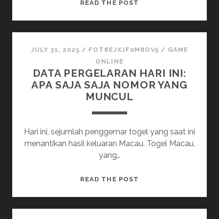
MALAM
READ THE POST
PERJUDIAN
HONGKONG:
HASIL
DAN
JULY 31, 2025
/
FOT8EJXJF0M8OV5
/
GAME
RAMALAN
ONLINE
DATA PERGELARAN HARI INI:
DI
APA SAJA SAJA NOMOR YANG
HARI
MUNCUL
INI
Hari ini, sejumlah penggemar togel yang saat ini
menantikan hasil keluaran Macau. Togel Macau,
yang…
DATA
READ THE POST
PERGELARAN
HARI
INI: