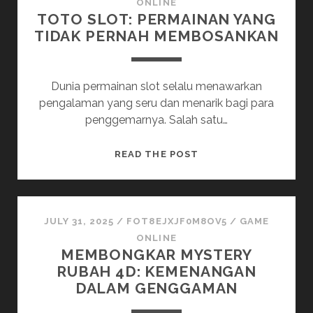
ONLINE
ONLINE
TOTO SLOT: PERMAINAN YANG
TIDAK PERNAH MEMBOSANKAN
Dunia permainan slot selalu menawarkan
pengalaman yang seru dan menarik bagi para
penggemarnya. Salah satu…
TOTO
READ THE POST
SLOT:
PERMAINAN
YANG
TIDAK
JULY 31, 2025
/
FOT8EJXJF0M8OV5
/
GAME
PERNAH
ONLINE
MEMBONGKAR MYSTERY
MEMBOSANKAN
RUBAH 4D: KEMENANGAN
DALAM GENGGAMAN