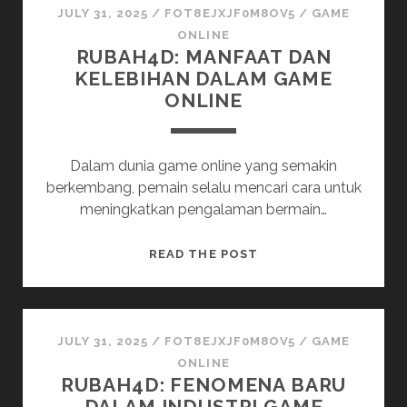
APA
JULY 31, 2025
/
FOT8EJXJF0M8OV5
/
GAME
SAJA
ONLINE
RUBAH4D: MANFAAT DAN
SAJA
KELEBIHAN DALAM GAME
NOMOR
ONLINE
YANG
MUNCUL
Dalam dunia game online yang semakin
berkembang, pemain selalu mencari cara untuk
meningkatkan pengalaman bermain…
RUBAH4D:
READ THE POST
MANFAAT
DAN
KELEBIHAN
DALAM
JULY 31, 2025
/
FOT8EJXJF0M8OV5
/
GAME
GAME
ONLINE
RUBAH4D: FENOMENA BARU
ONLINE
DALAM INDUSTRI GAME