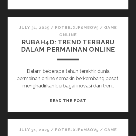
LENGKAP
UNTUK
PEMULA:
MEMAHAMI
JULY 31, 2025
/
FOT8EJXJF0M8OV5
/
GAME
RUBAH4D
ONLINE
RUBAH4D: TREND TERBARU
DALAM PERMAINAN ONLINE
Dalam beberapa tahun terakhir, dunia
permainan online semakin berkembang pesat,
menghadirkan berbagai inovasi dan tren…
RUBAH4D:
READ THE POST
TREND
TERBARU
DALAM
PERMAINAN
JULY 31, 2025
/
FOT8EJXJF0M8OV5
/
GAME