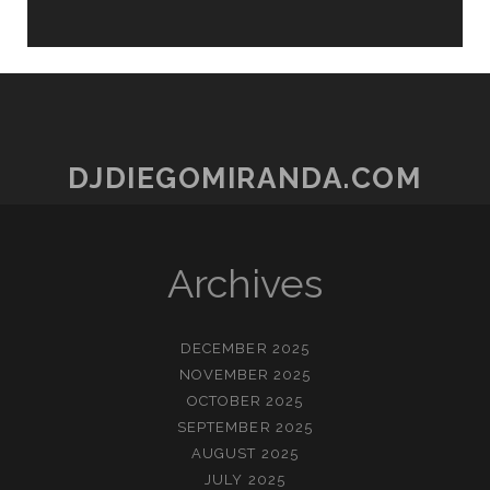
DJDIEGOMIRANDA.COM
Archives
DECEMBER 2025
NOVEMBER 2025
OCTOBER 2025
SEPTEMBER 2025
AUGUST 2025
JULY 2025