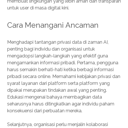
membuat lingkungan yang lebih aman dan transparan
untuk user di masa digital kini.
Cara Menangani Ancaman
Menghadapi tantangan privasi data di zaman AI,
penting bagi individu dan organisasi untuk
mengadopsi langkah-langkah yang efektif guna
mengamankan informasi pribadi. Pertama, pengguna
harus semakin berhati-hati ketika berbagi informasi
pribadi secara online. Memahami kebijakan privasi dan
syarat layanan dari platform serta platform yang
dipakai merupakan tindakan awal yang penting.
Edukasi mengenai bahaya membagikan data
seharusnya harus ditingkatkan agar individu paham
konsekuensi dari perbuatan mereka.
Selanjutnya, organisasi perlu menjalin kolaborasi