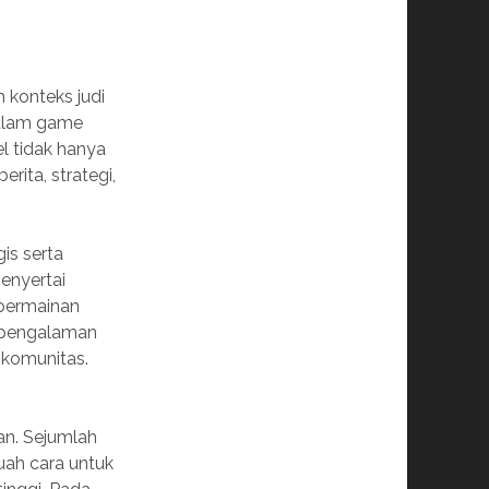
 konteks judi
dalam game
l tidak hanya
rita, strategi,
is serta
menyertai
 permainan
n pengalaman
 komunitas.
an. Sejumlah
ah cara untuk