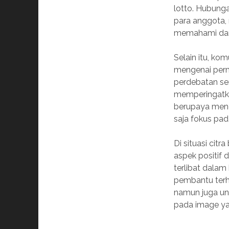
lotto. Hubung
para anggota,
memahami dan 
Selain itu, k
mengenai perm
perdebatan se
memperingatka
berupaya meng
saja fokus pad
Di situasi cit
aspek positif 
terlibat dala
pembantu terh
namun juga un
pada image ya