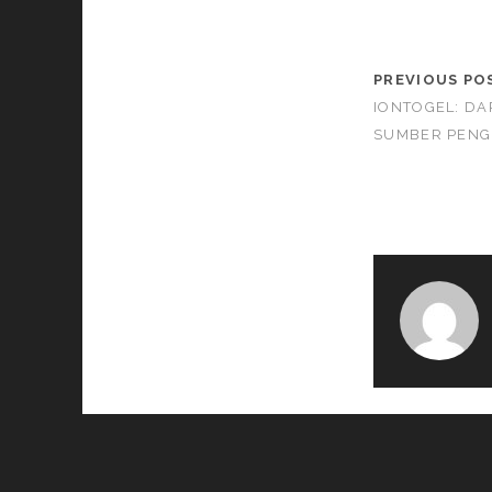
PREVIOUS PO
IONTOGEL: DA
SUMBER PENG