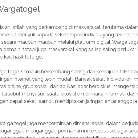
 Wargatogel
alah istilah yang berkembang di masyarakat, terutama dalam
 tersebut merujuk kepada sekelompok individu yang terlibat 
h secara maupun maupun melalui platform digital. Warga toge
 pemain, tetapi juga masyarakat yang saling saling bertukar be
erkait hasil toto gel.
a togel semakin berkembang seiring dari kemajuan teknolog
ngan internet yang lebih mudah. Banyak sekali individu kini 
s online, grup sosial, dan aplikasi agar berdiskusi mengenai
tas tersebut menyusun suatu ekosistem di mana informasi da
gan cepat sekali, sambil menciptakan jaringan antar anggota
 warga togel juga mencerminkan dimensi sosial dalam perjudi
nganggap menganggap permainan ini tersebut sebagai sebu