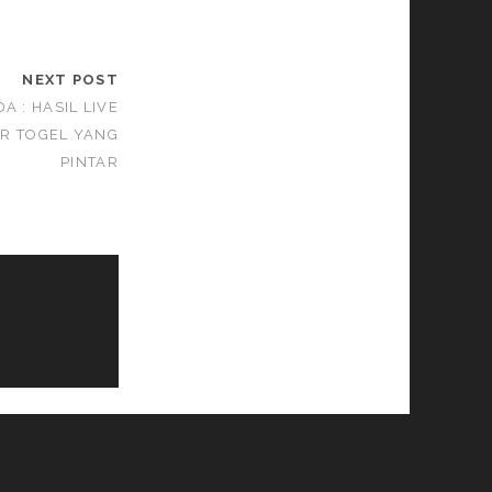
NEXT POST
 : HASIL LIVE
AR TOGEL YANG
PINTAR