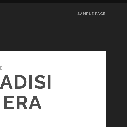
SAMPLE PAGE
E
ADISI
 ERA