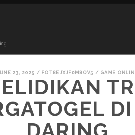
ing
UNE 23, 2025
/
FOT8EJXJF0M8OV5
/
GAME ONLIN
ELIDIKAN TR
GATOGEL DI
DARING